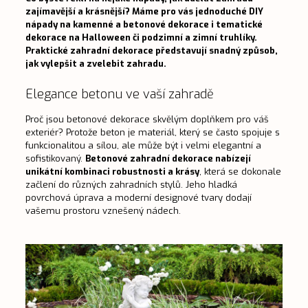
zajímavější a krásnější? Máme pro vás jednoduché DIY
nápady na kamenné a betonové dekorace i tematické
dekorace na Halloween či podzimní a zimní truhlíky.
Praktické zahradní dekorace představují snadný z
působ,
jak vylepšit a zvelebit zahradu.
Elegance betonu ve vaší zahradě
Proč jsou betonové dekorace skvělým doplňkem pro váš
exteriér? Protože beton je materiál, který se často spojuje s
funkcionalitou a sílou, ale může být i velmi elegantní a
sofistikovaný.
Betonové zahradní dekorace nabízejí
unikátní kombinaci robustnosti a krásy
, která se dokonale
začlení do různých zahradních stylů. Jeho hladká
povrchová úprava a moderní designové tvary dodají
vašemu prostoru vznešený nádech.