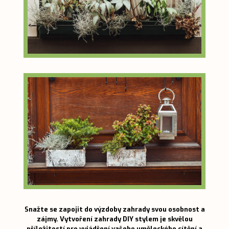
Snažte se zapojit do výzdoby zahrady svou osobnost a
zájmy. Vytvoření zahrady DIY stylem je skvělou
příležitostí pro vyjádření vašeho uměleckého cítění a