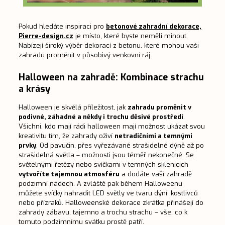
Pokud hledáte inspiraci pro
betonové zahradní dekorace,
Pierre-design.cz
je místo, které byste neměli minout.
Nabízejí široký výběr dekorací z betonu, které mohou vaši
zahradu proměnit v působivý venkovní ráj.
Halloween na zahradě: Kombinace strachu
a krásy
Halloween je skvělá příležitost, jak
zahradu proměnit v
podivné, záhadné a někdy i trochu děsivé prostředí
.
Všichni, kdo mají rádi halloween mají možnost ukázat svou
kreativitu tím, že zahrady oživí
netradičními a temnými
prvky
. Od pavučin, přes vyřezávané
strašidelné dýně
až po
strašidelná světla
– možnosti jsou téměř nekonečné. Se
světelnými řetězy nebo svíčkami v temných sklenicích
vytvoříte tajemnou atmosféru
a dodáte vaší zahradě
podzimní nádech. A zvláště pak během Halloweenu
můžete svíčky nahradit
LED světly
ve tvaru dýní, kostlivců
nebo přízraků.
Halloweenské dekorace
zkrátka přinášejí do
zahrady zábavu, tajemno a trochu strachu – vše, co k
tomuto podzimnímu svátku prostě patří.