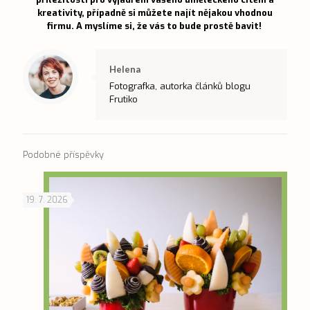
kreativity, případně si
můžete najít nějakou vhodnou
firmu
. A myslíme si, že vás to bude prostě bavit!
Helena
Fotografka, autorka článků blogu
Frutiko
Podobné příspěvky
19. 7. 2026