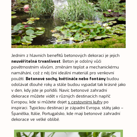
Jedním z hlavních benefitů betonových dekorací je jejich
neuvěřitelná trvanlivost
. Beton je odolný vůči
povětrnostním vlivům, změnám teplot a mechanickému
namáhání, což z něj činí ideální materiál pro venkovní
použití.
Betonové sochy, květináče nebo fontány
budou
odolávat dlouhé roky a stále budou vypadat tak krásně jako
v den, kdy jste je pořídili. Navíc betonové
zahradní
dekorace
můžete vidět v různých destinacích napříč
Evropou, kde si můžete dojet
s cestovními kufry
po
inspiraci. Typickou destinací je západní Evropa, státy jako –
Španělka, Itálie, Portugalsko, kde mají betonové zahradní
dekorace ve velké oblibě.