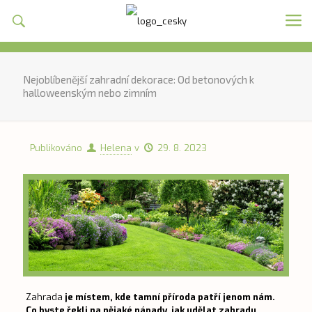
Nejoblíbenější zahradní dekorace: Od betonových k
halloweenským nebo zimním
Publikováno
Helena
v
29. 8. 2023
Zahrada
je místem, kde tamní příroda patří jenom nám.
Co byste řekli na nějaké nápady, jak udělat zahradu