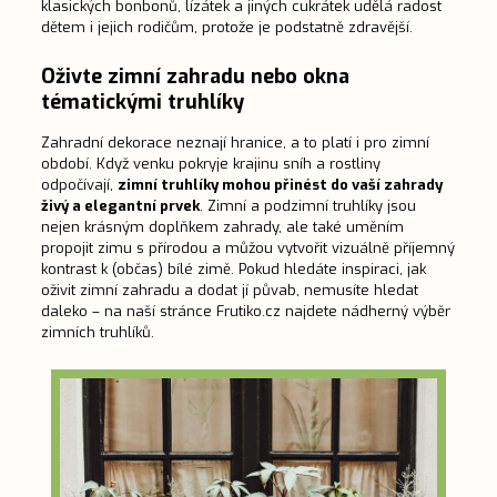
klasických bonbonů, lízátek a jiných cukrátek udělá radost
dětem i jejich rodičům, protože je podstatně zdravější.
Oživte zimní zahradu nebo okna
tématickými truhlíky
Zahradní dekorace neznají hranice, a to platí i pro zimní
období. Když venku pokryje krajinu sníh a rostliny
odpočívají,
zimní truhlíky
mohou přinést do vaší zahrady
živý a elegantní prvek
. Zimní a podzimní truhlíky jsou
nejen krásným doplňkem zahrady, ale také uměním
propojit zimu s přírodou a můžou vytvořit vizuálně příjemný
kontrast k (občas) bílé zimě. Pokud hledáte inspiraci, jak
oživit zimní zahradu a dodat jí půvab, nemusíte hledat
daleko – na naší stránce
Frutiko.cz
najdete nádherný výběr
zimních truhlíků.