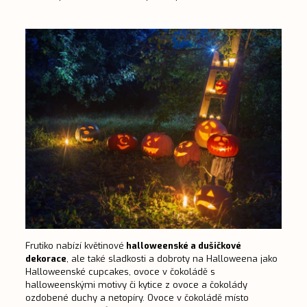
Frutiko nabízí květinové
halloweenské a dušičkové
dekorace
, ale také sladkosti a dobroty na Halloweena jako
Halloweenské cupcakes
, ovoce v čokoládě s
halloweenskými motivy či kytice z ovoce a čokolády
ozdobené duchy a netopíry. Ovoce v čokoládě místo