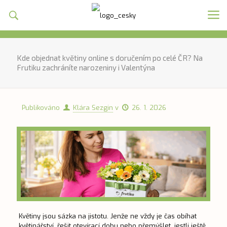
Kde objednat květiny online s doručením po celé ČR? Na
Frutiku zachráníte narozeniny i Valentýna
Publikováno
Klára Sezgin
v
26. 1. 2026
Květiny jsou sázka na jistotu. Jenže ne vždy je čas obíhat
květinářství, řešit otevírací dobu nebo přemýšlet, jestli ještě