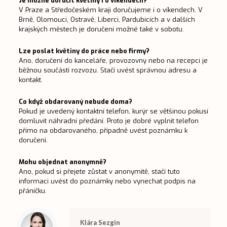
Je možné doručit květiny i o víkendech?
V Praze a Středočeském kraji doručujeme i o víkendech. V
Brně, Olomouci, Ostravě, Liberci, Pardubicích a v dalších
krajských městech je doručení možné také v sobotu.
Lze poslat květiny do práce nebo firmy?
Ano, doručení do kanceláře, provozovny nebo na recepci je
běžnou součástí rozvozu. Stačí uvést správnou adresu a
kontakt.
Co když obdarovaný nebude doma?
Pokud je uvedený kontaktní telefon, kurýr se většinou pokusí
domluvit náhradní předání. Proto je dobré vyplnit telefon
přímo na obdarovaného, případně uvést poznámku k
doručení.
Mohu objednat anonymně?
Ano, pokud si přejete zůstat v anonymitě, stačí tuto
informaci uvést do poznámky nebo vynechat podpis na
přáníčku.
Klára Sezgin