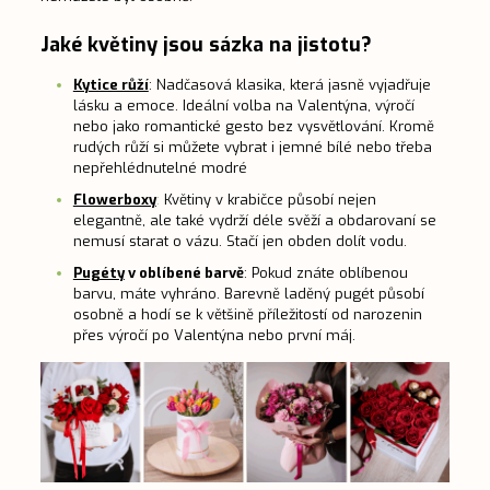
Jaké květiny jsou sázka na jistotu?
Kytice růží
:
Nadčasová klasika, která jasně vyjadřuje
lásku a emoce. Ideální volba na Valentýna, výročí
nebo jako romantické gesto bez vysvětlování. Kromě
rudých růží si můžete vybrat i jemné bílé nebo třeba
nepřehlédnutelné modré
Flowerboxy
:
Květiny v krabičce působí nejen
elegantně, ale také vydrží déle svěží a obdarovaní se
nemusí starat o vázu. Stačí jen obden dolít vodu.
Pugéty
v oblíbené barvě
: Pokud znáte oblíbenou
barvu, máte vyhráno. Barevně laděný pugét působí
osobně a hodí se k většině příležitostí od narozenin
přes výročí po Valentýna nebo první máj.