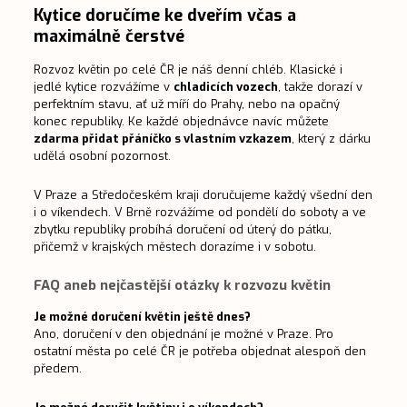
Kytice doručíme ke dveřím včas a
maximálně čerstvé
Rozvoz květin po celé ČR je náš denní chléb. Klasické i
jedlé kytice rozvážíme v
chladicích vozech
, takže dorazí v
perfektním stavu, ať už míří do Prahy, nebo na opačný
konec republiky. Ke každé objednávce navíc můžete
zdarma přidat přáníčko s vlastním vzkazem
, který z dárku
udělá osobní pozornost.
V Praze a Středočeském kraji doručujeme každý všední den
i o víkendech. V Brně rozvážíme od pondělí do soboty a ve
zbytku republiky probíhá doručení od úterý do pátku,
přičemž v krajských městech dorazíme i v sobotu.
FAQ aneb nejčastější otázky k rozvozu květin
Je možné doručení květin ještě dnes?
Ano, doručení v den objednání je možné v Praze. Pro
ostatní města po celé ČR je potřeba objednat alespoň den
předem.