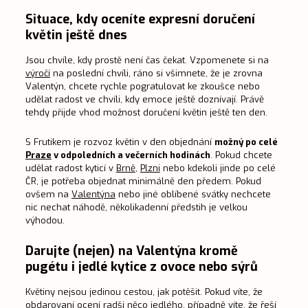
Situace, kdy oceníte expresní doručení
květin ještě dnes
Jsou chvíle, kdy prostě není čas čekat. Vzpomenete si na
výročí
na poslední chvíli, ráno si všimnete, že je zrovna
Valentýn, chcete rychle pogratulovat ke zkoušce nebo
udělat radost ve chvíli, kdy emoce ještě doznívají. Právě
tehdy přijde vhod možnost doručení květin ještě ten den.
S Frutikem je rozvoz květin v den objednání
možný po celé
Praze
v odpoledních a večerních hodinách
. Pokud chcete
udělat radost kyticí v
Brně
,
Plzni
nebo kdekoli jinde po celé
ČR, je potřeba objednat minimálně den předem. Pokud
ovšem na
Valentýna
nebo jiné oblíbené svátky nechcete
nic nechat náhodě, několikadenní předstih je velkou
výhodou.
Darujte (nejen) na Valentýna kromě
pugétu i jedlé kytice z ovoce nebo sýrů
Květiny nejsou jedinou cestou, jak potěšit. Pokud víte, že
obdarovaní ocení radši něco jedlého, případně víte, že řeší