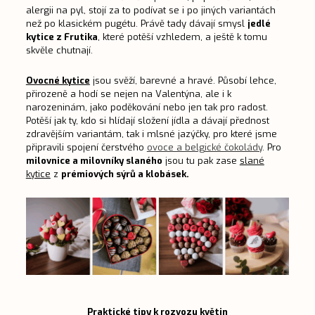
alergii na pyl, stojí za to podívat se i po jiných variantách
než po klasickém pugétu. Právě tady dávají smysl
jedlé
kytice z Frutika
, které potěší vzhledem, a ještě k tomu
skvěle chutnají.
Ovocné kytice
jsou svěží, barevné a hravé. Působí lehce,
přirozeně a hodí se nejen na Valentýna, ale i k
narozeninám, jako poděkování nebo jen tak pro radost.
Potěší jak ty, kdo si hlídají složení jídla a dávají přednost
zdravějším variantám, tak i mlsné jazýčky, pro které jsme
připravili spojení čerstvého
ovoce a belgické čokolády
. Pro
milovnice a milovníky slaného
jsou tu pak zase
slané
kytice
z
prémiových sýrů a klobásek.
Praktické tipy k rozvozu květin