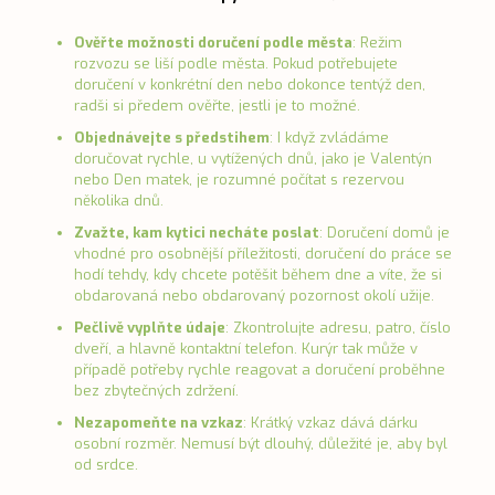
Ověřte možnosti doručení podle města
: Režim
rozvozu se liší podle města. Pokud potřebujete
doručení v konkrétní den nebo dokonce tentýž den,
radši si předem ověřte, jestli je to možné.
Objednávejte s předstihem
: I když zvládáme
doručovat rychle, u vytížených dnů, jako je Valentýn
nebo Den matek, je rozumné počítat s rezervou
několika dnů.
Zvažte, kam kytici necháte poslat
: Doručení domů je
vhodné pro osobnější příležitosti, doručení do práce se
hodí tehdy, kdy chcete potěšit během dne a víte, že si
obdarovaná nebo obdarovaný pozornost okolí užije.
Pečlivě vyplňte údaje
: Zkontrolujte adresu, patro, číslo
dveří, a hlavně kontaktní telefon. Kurýr tak může v
případě potřeby rychle reagovat a doručení proběhne
bez zbytečných zdržení.
Nezapomeňte na vzkaz
: Krátký vzkaz dává dárku
osobní rozměr. Nemusí být dlouhý, důležité je, aby byl
od srdce.