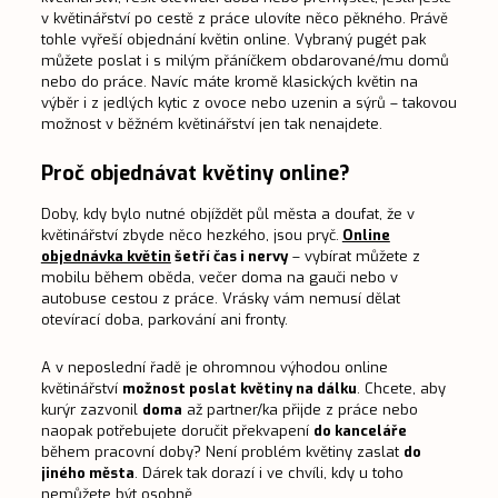
v květinářství po cestě z práce ulovíte něco pěkného. Právě
tohle vyřeší objednání květin online. Vybraný pugét pak
můžete poslat i s milým přáníčkem obdarované/mu domů
nebo do práce. Navíc máte kromě klasických květin na
výběr i z jedlých kytic z ovoce nebo uzenin a sýrů – takovou
možnost v běžném květinářství jen tak nenajdete.
Proč objednávat květiny online?
Doby, kdy bylo nutné objíždět půl města a doufat, že v
květinářství zbyde něco hezkého, jsou pryč.
Online
objednávka květin
šetří čas i nervy
– vybírat můžete z
mobilu během oběda, večer doma na gauči nebo v
autobuse cestou z práce. Vrásky vám nemusí dělat
otevírací doba, parkování ani fronty.
A v neposlední řadě je ohromnou výhodou online
květinářství
možnost poslat květiny na dálku
. Chcete, aby
kurýr zazvonil
doma
až partner/ka přijde z práce nebo
naopak potřebujete doručit překvapení
do kanceláře
během pracovní doby? Není problém květiny zaslat
do
jiného města
. Dárek tak dorazí i ve chvíli, kdy u toho
nemůžete být osobně.