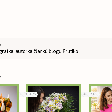
a
grafka, autorka článků blogu Frutiko
y
26. 3. 2026
26. 1. 2026