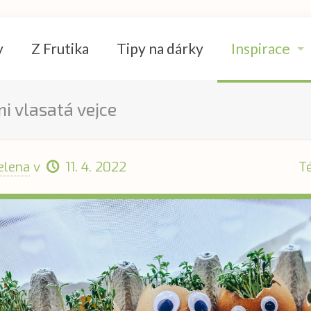
y
Z Frutika
Tipy na dárky
Inspirace
mi vlasatá vejce
elena
v
11. 4. 2022
T