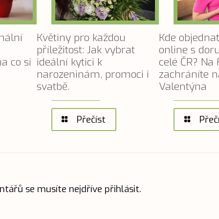
nální
Květiny pro každou
Kde objednat
příležitost: Jak vybrat
online s do
a co si
ideální kytici k
celé ČR? Na 
narozeninám, promoci i
zachráníte n
svatbě.
Valentýna
Přečíst
Přeč
ntářů se musíte nejdříve
přihlásit
.