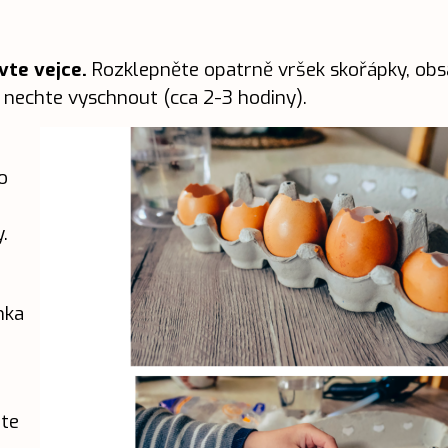
avte vejce.
Rozklepněte opatrně vršek skořápky, obsa
 nechte vyschnout (cca 2-3 hodiny).
o
.
nka
te