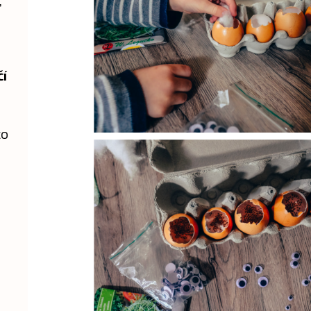
,
čí
co