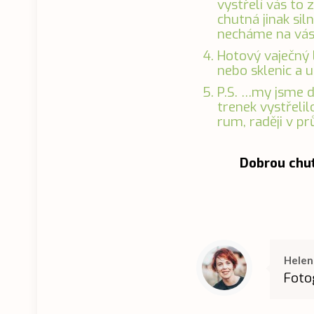
vystřelí vás to 
chutná jinak sil
necháme na vás
Hotový vaječný l
nebo sklenic a 
P.S. …my jsme d
trenek vystřelil
rum, raději v p
Dobrou chuť
Helen
Foto