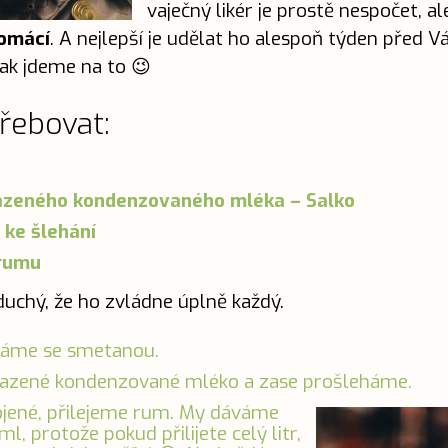
vaječný likér je prostě nespočet, al
domácí
. A nejlepší je udělat ho alespoň týden před V
Tak jdeme na to 😉
řebovat:
lazeného kondenzovaného mléka – Salko
ke šlehání
 rumu
duchý, že ho zvládne úplně každý.
háme se smetanou.
lazené kondenzované mléko a zase prošleháme.
ojené, přilejeme rum. My dáváme
 protože pokud přilijete celý litr,