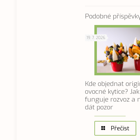
Podobné příspěvk
19. 7. 2026
Kde objednat origi
ovocné kytice? Jak
funguje rozvoz a n
dát pozor
Přečíst