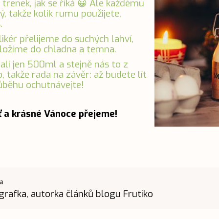
z trenek, jak se říká 😀 Ale každému
ný, takže kolik rumu použijete,
.
ikér přelijeme do suchých lahví,
uložíme do chladna a temna.
ali jen 500ml a stejně nás to z
o, takže rada na závěr: až budete lít
růběhu ochutnávejte!
 a krásné Vánoce přejeme!
a
grafka, autorka článků blogu Frutiko