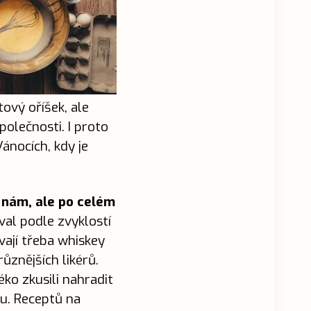
ový oříšek, ale
polečnosti. I proto
Vánocích, kdy je
k nám, ale po celém
val podle zvyklostí
vají třeba whiskey
ůznějších likérů.
éko zkusili nahradit
u. Receptů na