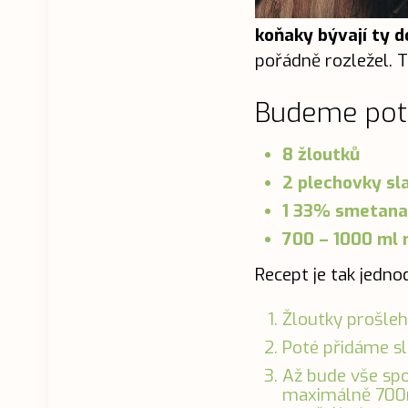
koňaky bývají ty 
pořádně rozležel. 
Budeme pot
8 žloutků
2 plechovky s
1 33% smetana 
700 – 1000 ml
Recept je tak jedno
Žloutky prošle
Poté přidáme s
Až bude vše sp
maximálně 700ml,