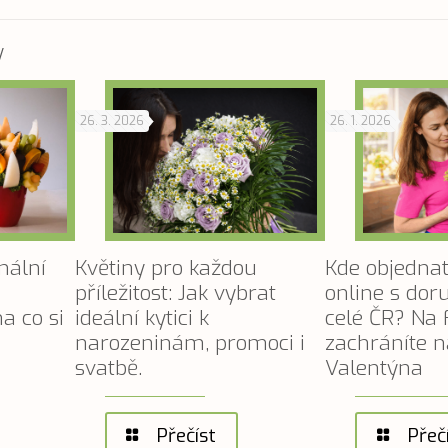
y
26. 3. 2026
26. 1. 2026
nální
Květiny pro každou
Kde objednat
příležitost: Jak vybrat
online s do
a co si
ideální kytici k
celé ČR? Na 
narozeninám, promoci i
zachráníte n
svatbě.
Valentýna
Přečíst
Přeč