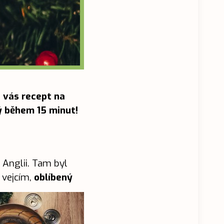
 vás recept na
vý během 15 minut!
v Anglii. Tam byl
 vejcím,
oblíbený