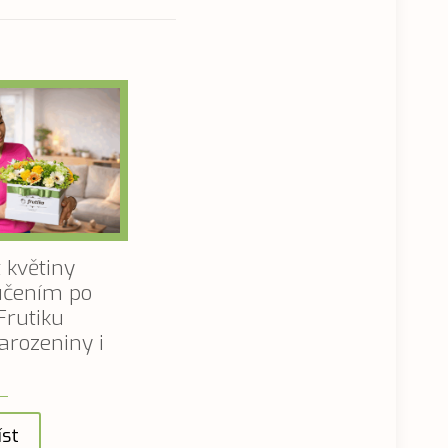
 květiny
ručením po
Frutiku
arozeniny i
íst