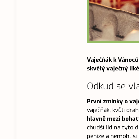
Vaječňák k Vánocům
skvělý vaječný lik
Odkud se vl
První zmínky o vaj
vaječňák, kvůli dr
hlavně mezi bohat
chudší lid na tyto
peníze a nemohl si