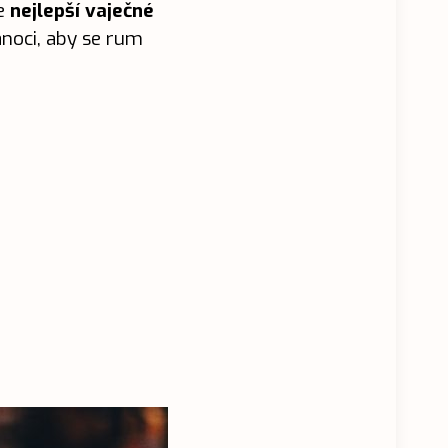
e
nejlepší vaječné
ánoci, aby se rum