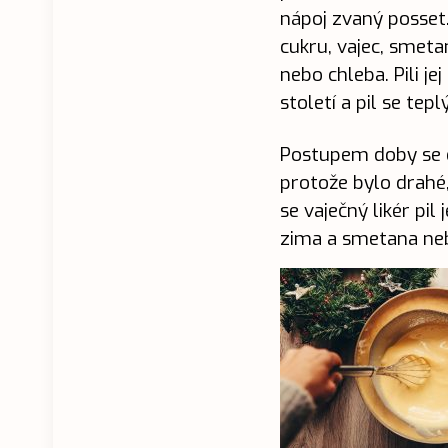
nápoj zvaný posset.
cukru, vajec, smeta
nebo chleba. Pili je
století a pil se teplý
Postupem doby se d
protože bylo drahé,
se vaječný likér pil
zima a smetana neb