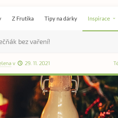
y
Z Frutika
Tipy na dárky
Inspirace
ečňák bez vaření!
elena
v
29. 11. 2021
T