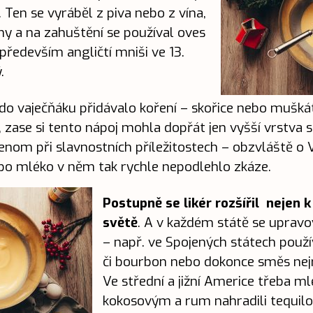
 Ten se vyráběl z piva nebo z vína,
ny a na zahuštění se používal oves
j především angličtí mniši ve 13.
.
o vaječňáku přidávalo koření – skořice nebo muškát
 zase si tento nápoj mohla dopřát jen vyšší vrstva s
 jenom při slavnostních příležitostech – obzvláště o 
o mléko v něm tak rychle nepodlehlo zkáze.
Postupně se likér rozšířil nejen 
světě
. A v každém státě se upravo
– např. ve Spojených státech použí
či bourbon nebo dokonce směs nejr
Ve střední a jižní Americe třeba ml
kokosovým a rum nahradili tequilo