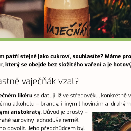
 patří stejně jako cukroví, souhlasíte? Máme pro
ér, který se obejde bez složitého vaření a je hoto
astně vaječňák vzal?
ečném likéru
se datují již ve středověku, konkrétně 
ahému alkoholu – brandy, i jiným lihovinám a drahým
ými aristokraty
.
Důvod je prostý –
 drahé suroviny jednoduše neměl
 ho dovolit. Jeho předchůdcem byl