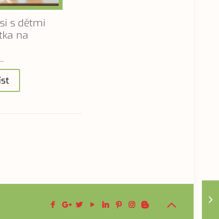
si s dětmi
ítka na
íst