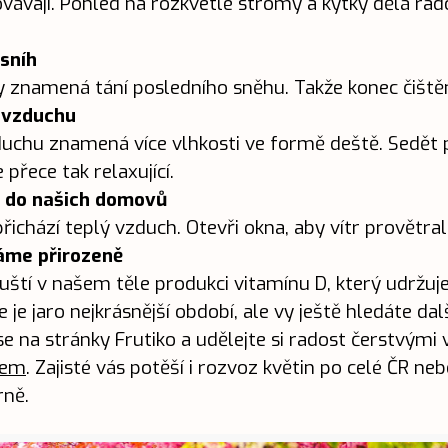
lovávají. Pohled na rozkvetlé stromy a kytky dělá rad
 sníh
y znamená tání posledního sněhu. Takže konec čištěn
 vzduchu
zduchu znamená více vlhkosti ve formě deště. Sedět
 přece tak relaxující.
h do našich domovů
ichází teplý vzduch. Otevři okna, aby vítr provětral
máme přirozeně
uští v našem těle produkci vitamínu D, který udržuje 
že je jaro nejkrásnější období, ale vy ještě hledáte da
se na stránky Frutiko a udělejte si radost čerstvým
kem
. Zajisté vás potěší i rozvoz květin po celé ČR n
rně.