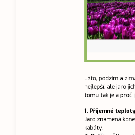
Léto, podzim a zima
nejlepší, ale jaro j
tomu tak je a proč j
1. Příjemné teplot
Jaro znamená konec
kabáty.