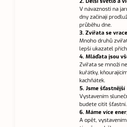
2. Delší světlo a 
V návaznosti na jar
dny začínají prodlu
průběhu dne.
3. Zvířata se vrace
Mnoho druhů zvířat
lepší ukazatel přích
4. Mláďata jsou v
Zvířata se množí ne
kuřátky, kňourající
kachňátek.
5. Jsme šťastnější
Vystavením slunečn
budete cítit šťastní.
6. Máme více ener
A opět, vystavením