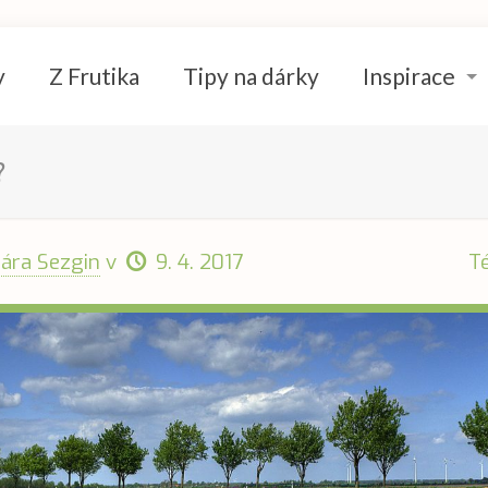
y
Z Frutika
Tipy na dárky
Inspirace
?
lára Sezgin
v
9. 4. 2017
T