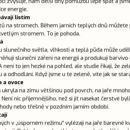
oci zvyšuje, nám delší dny pomůžou lépe spát a jsm
ce energie.
ávají listím
istů na stromech. Během jarních teplých dnů můžete
kvetlým stromem. To je pohoda.
ná
u slunečního světla, vlhkosti a teplá půda může uděl
ěňují sluneční záření na energii a produkují barvivo 
není to jen hezké na pohled, ale studie říkají, že ze
u a odhodlání. Když jsme u té zeleně, víte
jak se star
a a ovoce
na ukryla na zimu většinou pod povrch, na jaře mnoh
 Není nic příjemnějšího, než si jít nasekat čerstvé byl
ahody nebo třešně v pozdním jarním období.
ají
ých v „úsporném režimu“ vylézají na jaře barevné k