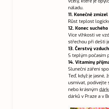
včely, které je opy
náladu.
11. Konečně zmizel
Růst teplost logick
12. Konec suchého
Více vlhkosti ve v
střechou při dešti je
13. Čerstvý vzduc
S teplým počasím př
14. Vitamíny příj
Sluneční záření spo
Teď, když je jasné, 
usmívat, podívejte 
nebo krásným
dár
dárků v Praze a v B