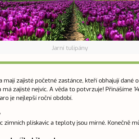
Jarní tulipány
 mají zajisté početné zastánce, kteří obhajují dané o
ich má zajisté nejvíc. A věda to potvrzuje! Přinášíme 
aro je nejlepší roční období.
y
 zimních plískavic a teploty jsou mírné. Konečně m