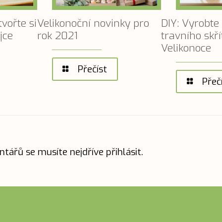
tvořte si
Velikonoční novinky pro
DIY: Vyrobte 
jce
rok 2021
travního skř
Velikonoce
Přečíst
Přeč
ntářů se musíte nejdříve
přihlásit
.