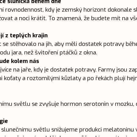
více sluníčka během dne
ní rovnodennost, kdy je zemský horizont dokonale s
žovat a noci krátit. To znamená, že budete mít na vš
jí z teplých krajin
 se stěhovalo na jih, aby měli dostatek potravy běh
odu jara, než švitoření ptáčků z okna.
šude kolem nás
jvíce na jaře, kdy je dostatek potravy. Farmy jsou 
mi koťaty a roztomilými kůzlaty a po řekách plují he
ímu světlu se zvyšuje hormon serotonin v mozku, 
gie
 slunečnímu světlu snižujeme produkci melatoninu 