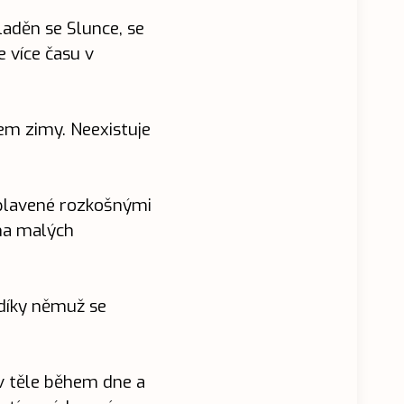
laděn se Slunce, se
e více času v
em zimy. Neexistuje
zaplavené rozkošnými
jna malých
díky němuž se
v těle během dne a