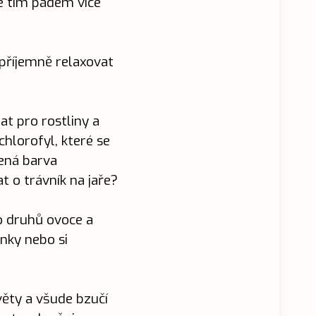
e tím pádem více
 příjemně relaxovat
at pro rostliny a
chlorofyl, které se
lená barva
at o trávník na jaře
?
o druhů ovoce a
inky nebo si
věty a všude bzučí