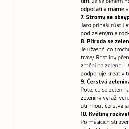
tím, že se během n
odpočatí a máme ví
7. Stromy se obsyp
Jaro přináší růst l
pod zeleným a roz
8. Příroda se zele
Je úžasné, co troch
trávy. Rostliny přem
změní na zelenou. A 
podporuje kreativit
9. Čerstvá zelenin
Poté, co se zeleni
zeleniny vyráží ven.
utrhnout čerstvé j
10. Květiny rozkvét
Po měsících stráven