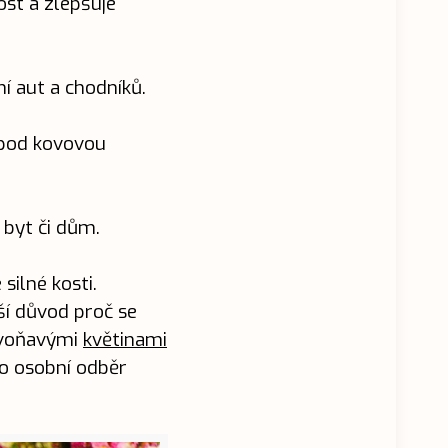
ost a zlepšuje
í aut a chodníků.
 pod kovovou
 byt či dům.
silné kosti.
lší důvod proč se
i voňavými
květinami
ebo osobní odběr