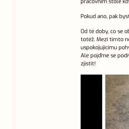
pracovním stole kdy
Pokud ano, pak bys
Od té doby, co se o
totéž. Mezi tímto 
uspokojujícímu po
Ale pojďme se podív
zjistit!