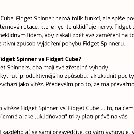
 Cube, Fidget Spinner nemá tolik funkcí, ale spíše po
émové rotace, které rychle uklidňuje nervy. Fidget 
klidným lidem, aby získali zpět své zaměření na to,
ektivní způsob vyjádření pohybu Fidget Spinneru.
 Fidget Spinner vs Fidget Cube?
et Spinners, oba mají své zřetelné výhody.
ytnutí produktivnějšího způsobu, jak zklidnit pocity 
vychází jako vítěz. Především pro to, že má převážno
o vítěze Fidget Spinner vs. Fidget Cube … to, na čem 
íjemné a jaké „uklidňovací“ triky platí právě na vás.
d každého ať se sami přesvědčíte, co vám vyhovuje. V