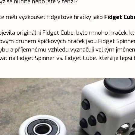
ž se nudíte nebo jste v tenzi?
te měli vyzkoušet fidgetové hračky jako
Fidget Cub
bjevila originální Fidget Cube, bylo mnoho
hraček
, k
novým druhem špičkových hraček jsou Fidget Spinners
hybu a příjemnému vzhledu vyznačují velkým jméne
at na Fidget Spinner vs. Fidget Cube. Která je lepš