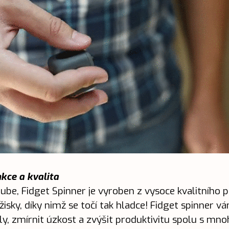
nkce a kvalita
Cube, Fidget Spinner je vyroben z vysoce kvalitního 
žisky, díky nimž se točí tak hladce! Fidget spinner 
y, zmírnit úzkost a zvýšit produktivitu spolu s mno