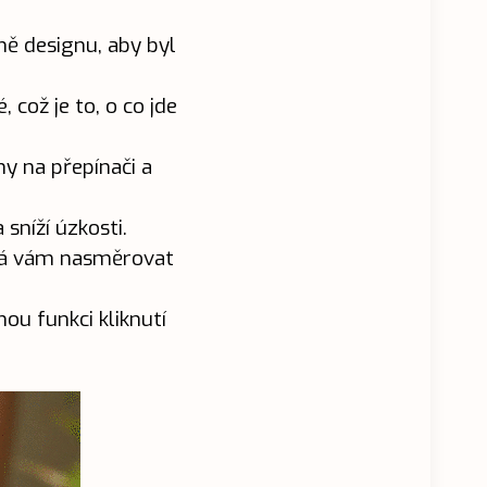
raně designu, aby byl
což je to, o co jde
ny na přepínači a
sníží úzkosti.
áhá vám nasměrovat
ou funkci kliknutí