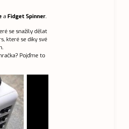
e
a
Fidget Spinner
.
teré se snažily dělat
, které se díky své
m.
í hračka? Pojďme to