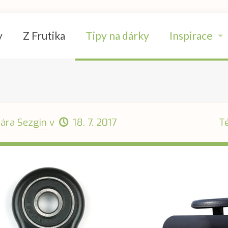
y
Z Frutika
Tipy na dárky
Inspirace
lára Sezgin
v
18. 7. 2017
T