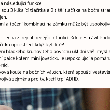
 následující funkce:
 jsou 3 klikající tlačítka a 2 tišší tlačítka na boční st
jen.
ní a točení kombinací na zámku může být uspokojivé, 
í
– jedna z nejoblíbenějších funkcí. Kdo nestrávil hodi
ačítko uprostřed, když byl dítě?
ení hladkého kruhovitého povrchu uklidní vaši mysl a 
í palce kolem mini joysticku je uspokojující a pom
ráci.
ová koule na bočních válcích, která spouští vestavěn
ojivá zejména pro ty, kteří trpí ADHD.