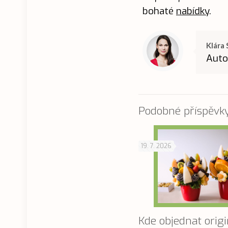
bohaté
nabídky
.
Klára 
Auto
Podobné příspěvk
19. 7. 2026
Kde objednat origi