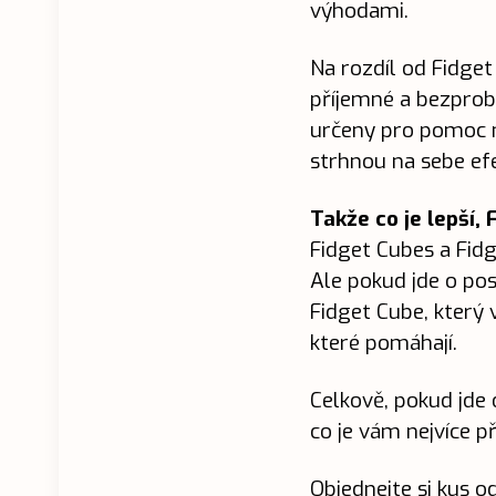
výhodami.
Na rozdíl od Fidget
příjemné a bezprobl
určeny pro pomoc ne
strhnou na sebe ef
Takže co je lepší,
Fidget Cubes a Fidg
Ale pokud jde o posk
Fidget Cube, který 
které pomáhají.
Celkově, pokud jde 
co je vám nejvíce př
Objednejte si kus o