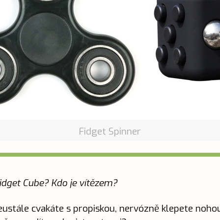
Fidget Spinner
Fidget Cube? Kdo je vítězem?
neustále cvakáte s propiskou, nervózně klepete noho