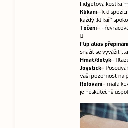
Fidgetová kostka má
Klikání
– K dispozici
každý „klikař“ spoko
Točení
– Převracová

Flip alias přepínán
snažil se vyvážit tl
Hmat/dotyk
– Hlaz
Joystick
– Posouván
vaši pozornost na p
Rolování
– malá kov
je neskutečně uspok