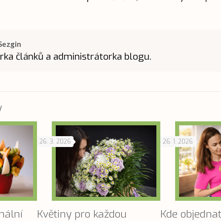
Sezgin
rka článků a administrátorka blogu.
y
26. 3. 2026
26. 1. 2026
nální
Květiny pro každou
Kde objednat