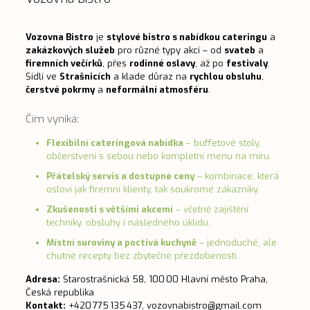
Vozovna Bistro
je
stylové bistro s nabídkou cateringu
a
zakázkových služeb
pro různé typy akcí – od
svateb
a
firemních večírků
, přes
rodinné oslavy
, až po
festivaly
.
Sídlí ve
Strašnicích
a klade důraz na
rychlou obsluhu
,
čerstvé pokrmy
a
neformální atmosféru
.
Čím vyniká:
Flexibilní cateringová nabídka
– buffetové stoly,
občerstvení s sebou nebo kompletní menu na míru.
Přátelský servis a dostupné ceny
– kombinace, která
osloví jak firemní klienty, tak soukromé zákazníky.
Zkušenosti s většími akcemi
– včetně zajištění
techniky, obsluhy i následného úklidu.
Místní suroviny a poctivá kuchyně
– jednoduché, ale
chutné recepty bez zbytečné přezdobenosti.
Adresa:
Starostrašnická 58, 100 00 Hlavní město Praha,
Česká republika
Kontakt:
+420 775 135 437,
vozovnabistro@gmail.com