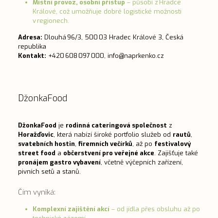
Místní provoz, osobní přístup
– působí z Hradce
Králové, což umožňuje dobré logistické možnosti
v regionech.
Adresa:
Dlouhá 96/3, 500 03 Hradec Králové 3, Česká
republika
Kontakt:
+420 608 097 000,
info@naprkenko.cz
DžonkaFood
DžonkaFood
je
rodinná cateringová společnost
z
Horažďovic
, která nabízí široké portfolio služeb od
rautů
,
svatebních hostin
,
firemních večírků
, až po
festivalový
street food
a
občerstvení pro veřejné akce
. Zajišťuje také
pronájem gastro vybavení
, včetně výčepních zařízení,
pivních setů a stanů.
Čím vyniká:
Komplexní zajištění akcí
– od jídla přes obsluhu až po