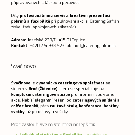
připravovaných s láskou a pečlivostí.
Díky
profesionálnímu servisu
,
kreativní prezentaci
pokrmů
a
flexibilitě
při plánování akcí si Catering Šafrán
získal řadu spokojených zákazníků.
Adresa:
Josefská 230/11, 415 01 Teplice
Kontakt:
+420 774 938 523,
obchod@cateringsafran.cz
Svačinovo
Svačinovo
je
dynamická cateringová společnost
se
sídlem v
Brně (Židenice)
, která se specializuje na
komplexní cateringové služby
pro firemní i soukromé
akce. Nabízí elegantní řešení od
cateringových snídaní
a
coffee breaků
, přes
rautové stoly
,
konference
,
hostiny
,
svatby
, až po oslavy a večírky.
Proč zaslouží své místo mezi nejlepšími:
Individuální přístup a flexibilita
– nabídka se