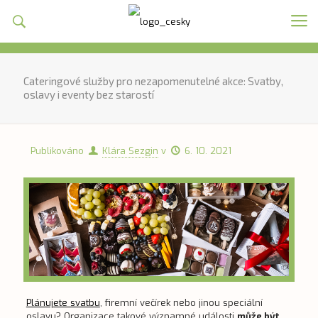
Cateringové služby pro nezapomenutelné akce: Svatby,
oslavy i eventy bez starostí
Publikováno
Klára Sezgin
v
6. 10. 2021
Plánujete svatbu
, firemní večírek nebo jinou speciální
oslavu? Organizace takové významné události
může být