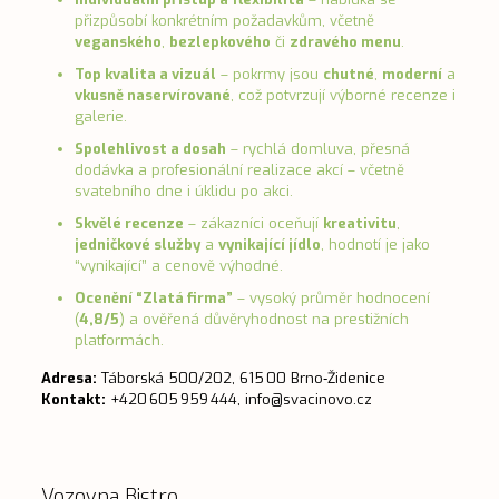
přizpůsobí konkrétním požadavkům, včetně
veganského
,
bezlepkového
či
zdravého menu
.
Top kvalita a vizuál
– pokrmy jsou
chutné
,
moderní
a
vkusně naservírované
, což potvrzují výborné recenze i
galerie.
Spolehlivost a dosah
– rychlá domluva, přesná
dodávka a profesionální realizace akcí – včetně
svatebního dne i úklidu po akci.
Skvělé recenze
– zákazníci oceňují
kreativitu
,
jedničkové služby
a
vynikající jídlo
, hodnotí je jako
“vynikající” a cenově výhodné.
Ocenění “Zlatá firma”
– vysoký průměr hodnocení
(
4,8/5
) a ověřená důvěryhodnost na prestižních
platformách.
Adresa:
Táborská 500/202, 615 00 Brno‑Židenice
Kontakt:
+420 605 959 444,
info@svacinovo.cz
Vozovna Bistro