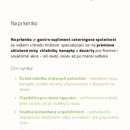
Na prkénko
Na prkénko
je
gastro supliment cateringová společnost
se sídlem v Hradci Králové, specializující se na
prémiové
obložené mísy
,
chlebíčky
,
kanapky
a
dezerty
pro firemní i
soukromé akce – od rautů, osláv až po menší setkání.
Čím vyniká:
Široká nabídka stylových pohoštění
– obložené mís­y,
kanapky, sladké dezerty připravované s důrazem na
detail.
Flexibilita pro různé typy akcí
– od firemních eventů,
přes oslavy, až po svatby či rauty.
Snadná komunikace a spolehlivost
– jednoduchá
objednávka telefonem nebo e‑mailem, vše připraveno
včas.