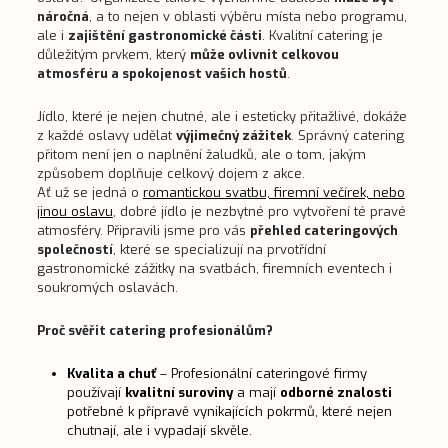
náročná
, a to nejen v oblasti výběru místa nebo programu,
ale i
zajištění gastronomické části
. Kvalitní catering je
důležitým prvkem, který
může ovlivnit celkovou
atmosféru a spokojenost vašich hostů
.
Jídlo, které je nejen chutné, ale i esteticky přitažlivé, dokáže
z každé oslavy udělat
výjimečný zážitek
. Správný catering
přitom není jen o naplnění žaludků, ale o tom, jakým
způsobem doplňuje celkový dojem z akce.
Ať už se jedná o
romantickou svatbu, firemní večírek, nebo
jinou oslavu
, dobré jídlo je nezbytné pro vytvoření té pravé
atmosféry. Připravili jsme pro vás
přehled cateringových
společností
, které se specializují na prvotřídní
gastronomické zážitky na svatbách, firemních eventech i
soukromých oslavách.
Proč svěřit catering profesionálům?
Kvalita a chuť
– Profesionální cateringové firmy
používají
kvalitní suroviny
a mají
odborné znalosti
potřebné k přípravě vynikajících pokrmů, které nejen
chutnají, ale i vypadají skvěle.