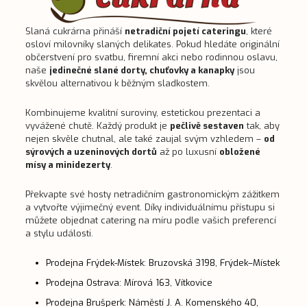
Slaná cukrárna přináší
netradiční pojetí cateringu
, které
osloví milovníky slaných delikates. Pokud hledáte originální
občerstvení pro svatbu, firemní akci nebo rodinnou oslavu,
naše
jedinečné slané dorty, chuťovky a kanapky
jsou
skvělou alternativou k běžným sladkostem.
Kombinujeme kvalitní suroviny, estetickou prezentaci a
vyvážené chutě. Každý produkt je
pečlivě sestaven
tak, aby
nejen skvěle chutnal, ale také zaujal svým vzhledem –
od
sýrových a uzeninových dortů
až po luxusní
obložené
mísy a minidezerty
.
Překvapte své hosty netradičním gastronomickým zážitkem
a vytvořte výjimečný event. Díky individuálnímu přístupu si
můžete objednat catering na míru podle vašich preferencí
a stylu události.
Prodejna Frýdek-Místek: Bruzovská 3198, Frýdek–Místek
Prodejna Ostrava: Mírová 163, Vítkovice
Prodejna Brušperk: Náměstí J. A. Komenského 40,