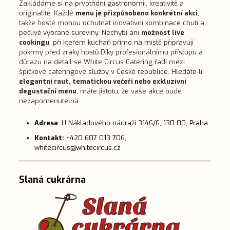
Zakládáme si na prvotřídní gastronomii, kreativitě a
originalitě. Každé
menu je přizpůsobeno konkrétní akci
,
takže hosté mohou ochutnat inovativní kombinace chutí a
pečlivě vybrané suroviny. Nechybí ani
možnost live
cookingu
, při kterém kuchaři přímo na místě připravují
pokrmy před zraky hostů.Díky profesionálnímu přístupu a
důrazu na detail se White Circus Catering řadí mezi
špičkové cateringové služby v České republice. Hledáte-li
elegantní raut, tematickou večeři nebo exkluzivní
degustační menu
, máte jistotu, že vaše akce bude
nezapomenutelná.
Adresa
: U Nákladového nádraží 3146/6, 130 00, Praha
Kontakt:
+420 607 013 706,
whitecircus@whitecircus.cz
Slaná cukrárna