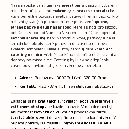
Naše nabídka zahrnuje také
sweet bar
s pestrým výběrem
mini dezertů, jako jsou
makronky, cupcakes a tartaletky
,
které perfektně ozvláštní svatby, oslavy i firemní večírky. Pro
milovníky slaných pochutin máme připravené
quiche,
plněné pečivo a další finger food
, které se hodí pro každou
příležitost.V období Vánoc a Velikonoc si můžete objednat
sezónní speciality
, např. vánoční cukroví, perníčky a další
tematické dobroty, které přinesou do vašeho domova
sváteční atmosféru. Naše služby zahrnují také
kompletní
catering na míru
, včetně sladkého i slaného občerstvení a
dopravy na místo akce. Catering by Lucy se přizpůsobí
vašim požadavkům, aby každá akce byla perfektní.
Adresa:
Borkovcova 3096/9, Líšeň, 628 00 Brno
Kontakt:
+420 737 411 311, sweet@cateringbylucy.cz
Zakládají si na
kvalitních surovinách
,
poctivé přípravě
a
vstřícném přístupu
ke každé zakázce. V nabídce nechybí
ani možnost
rozvozu do 20 km
od provozovny, takže
čerstvé občerstvení
dorazí přímo na místo konání akce. V
případě potřeby lze zajistit i
ubytování v hotelu Kolonie
,
který provozuje stejná rodina.