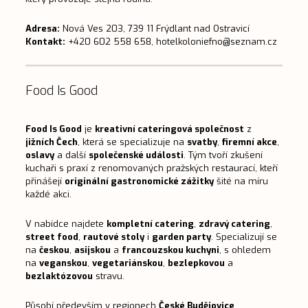
Adresa:
Nová Ves 203, 739 11 Frýdlant nad Ostravicí
Kontakt:
+420 602 558 658,
hotelkoloniefno@seznam.cz
Food Is Good
Food Is Good
je
kreativní cateringová společnost
z
jižních Čech
, která se specializuje na
svatby
,
firemní akce
,
oslavy
a další
společenské události
. Tým tvoří zkušení
kuchaři s praxí z renomovaných pražských restaurací, kteří
přinášejí
originální gastronomické zážitky
šité na míru
každé akci.
V nabídce najdete
kompletní catering
,
zdravý catering
,
street food
,
rautové stoly
i
garden party
. Specializují se
na
českou
,
asijskou
a
francouzskou kuchyni
, s ohledem
na
veganskou
,
vegetariánskou
,
bezlepkovou
a
bezlaktózovou
stravu.
Působí především v regionech
České Budějovice
,