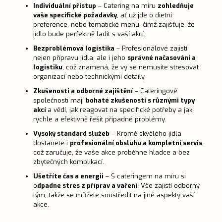
Individuální přístup
– Catering na míru
zohledňuje
vaše specifické požadavky
, ať už jde o dietní
preference, nebo tematické menu, čímž zajišťuje, že
jídlo bude perfektně ladit s vaší akcí.
Bezproblémová logistika
– Profesionálové zajistí
nejen přípravu jídla, ale i jeho
správné načasování a
logistiku
, což znamená, že vy se nemusíte stresovat
organizací nebo technickými detaily.
Zkušenosti a odborné zajištění
– Cateringové
společnosti mají
bohaté zkušenosti s různými typy
akcí
a vědí, jak reagovat na specifické potřeby a jak
rychle a efektivně řešit případné problémy.
Vysoký standard služeb
– Kromě skvělého jídla
dostanete i
profesionální obsluhu a kompletní servis
,
což zaručuje, že vaše akce proběhne hladce a bez
zbytečných komplikací.
Ušetříte čas a energii
– S cateringem na míru si
o
dpadne stres z příprav a vaření
. Vše zajistí odborný
tým, takže se můžete soustředit na jiné aspekty vaší
akce.