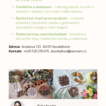
technické zázemí.
Flexibilita a zkušenost
– catering připraví na míru v
exteriéru i interiéru, pro malé i velké skupiny.
Rychlý fast-food servis na akcích
– možnost
přistavení pojízdného stánku s grilovanými
specialitami, burgery nebo langoši.
Osobní přístup a poctivá kuchyně
– kombinace
domácího stylu, moderního servisu a vstřícnosti.
Adresa:
Jiráskova 721, 341 01 Horažďovice
Kontakt:
+420 720 219 475,
dzonkafood@seznam.cz
Klára Sezgin