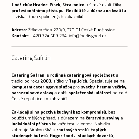
Jindřichův Hradec
,
Písek
,
Strakonice
a široké okolí. Díky
profesionálnímu přístupu
,
flexibilitě
a
důrazu na kvalitu
si získali řadu spokojených zákazníků.
Adresa:
Žižkova třída 223/9, 370 01 České Budějovice
Kontakt:
+420 724 689 284,
info@foodisgood.cz
Catering Šafrán
Catering Šafrán
je
rodinná cateringová společnost
s
tradicí od roku
2003
, sídlící v
Teplicích
. Specializuje se na
kompletní cateringové služby
pro
svatby
,
firemní večírky
,
narozeninové oslavy
a další
společenské události
po celé
České republice i v zahraničí.
Zakládají si na
poctivé kuchyni bez kompromisů
, bez
použití umělých přísad, s důrazem na
čerstvé suroviny
a
individuální přístup
ke každému klientovi. Nabídka
zahrnuje širokou škálu
rautových stolů
,
teplých i
studených bufetů
,
finger food
a
sladkých dezertů
,