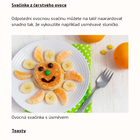
Svačinka z čerstvého ovoce
Odpolední ovocnou svačinu můžete na talíř naaranžovat
snadno tak, že vykouzlíte například usměvavé sluníčko.
Ovocná svačinka s úsměvem
Toasty