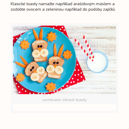
Klasické toasty namažte například arašídovým máslem a
ozdobte ovocem a zeleninou například do podoby zajíčků.
usměvavé zdravé toasty