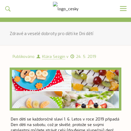
Zdravé a veselé dobroty pro děti ke Dni dětí
Publikováno
Klára Sezgin
v
24. 5. 2019
Den dětí se každoročně slaví 1. 6. Letos v roce 2019 připadá
Den dětí
na sobotu, což je skvělé, protože se svými
ratolestmi můžete strávit celý (doufejme slunečný) den!